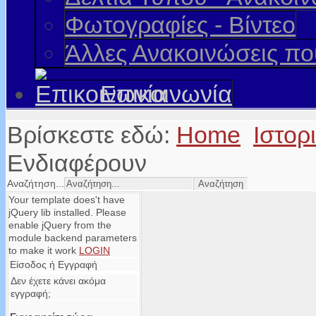
Φωτογραφίες - Βίντεο
Άλλες Ανακοινώσεις π
Επικοινωνία
Βρίσκεστε εδώ:
Home
Ιστορ
Ενδιαφέρουν
Αναζήτηση...
Your template does't have
jQuery lib installed. Please
enable jQuery from the
module backend parameters
to make it work
LOGIN
Είσοδος ή Εγγραφή
Δεν έχετε κάνει ακόμα
εγγραφή;