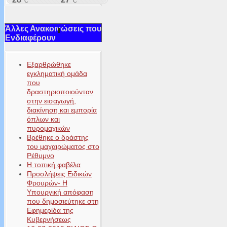
Άλλες Ανακοινώσεις που
Ενδιαφέρουν
Εξαρθρώθηκε
εγκληματική ομάδα
που
δραστηριοποιούνταν
στην εισαγωγή,
διακίνηση και εμπορία
όπλων και
πυρομαχικών
Βρέθηκε ο δράστης
του μαχαιρώματος στο
Ρέθυμνο
Η τοπική φαβέλα
Προσλήψεις Ειδικών
Φρουρών- Η
Υπουργική απόφαση
που δημοσιεύτηκε στη
Εφημερίδα της
Κυβερνήσεως