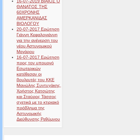
16-07-2019 ΒΙΑΙΟΣ Ο
ΘΑΝΑΤΟΣ ΤΗΣ
60ΧΡΟΝΗΣ
ΑΜΕΡΚΑΝΙΔΑΣ
ΒΙΟΛΟΓΟΥ
20-07-2017 Ερώτηση
Γιάννη Κεφαλογιάννη
για την ανέγερση του
νέου Αστυνομικού
Μεγάρου
16-07-2017 Ερώτηση
προς τον υπουργό
Εσωτερικών
κατέθεσαν οι
βουλευτές του ΚΚΕ
Μανώλης Συντυχάκης,
Χρήστος Κατσώτης
και Σταύρος Τάσσος
σχετικά με το κτιριακό
πρόβλημα της
Αστυνομικής
Διεύθυνσης Ρεθύμνου