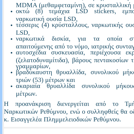
MDMA (μεθαμφεταμίνη), σε κρυσταλλική 
οκτώ (8) τεμάχια LSD stickers, εμπ
ναρκωτική ουσία LSD,
τέσσερις (4) κρύσταλλους, ναρκωτικής 
LSD,
ναρκωτικά δισκία, για τα οποία στ
απαιτούμενης από το νόμο, ιατρικής συντα
αυτοσχέδια συσκευασία, περιέχουσα εκ
(ζελατοδυναμίτιδα), βάρους πεντακοσίων τ
γραμμαρίων,
βραδύκαυστη θρυαλλίδα, συνολικού μήκ
τριών (53) μέτρων και
ακαριαία θρυαλλίδα συνολικού μήκου
μέτρων.
Η προανάκριση διενεργείται από το Τμ
Ναρκωτικών Ρεθύμνου, ενώ ο συλληφθείς θα ο
κ. Εισαγγελέα Πλημμελειοδικών Ρεθύμνου.