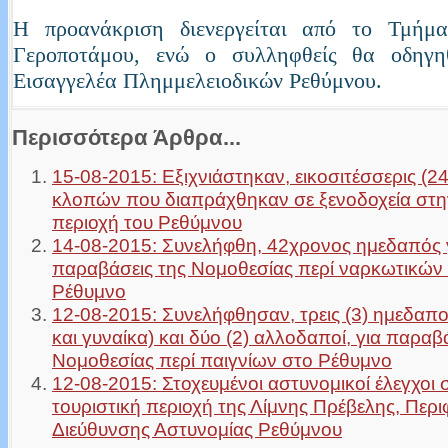
Η προανάκριση διενεργείται από το Τμήμ
Γεροποτάμου, ενώ ο συλληφθείς θα οδηγη
Εισαγγελέα Πλημμελειοδικών Ρεθύμνου.
Περισσότερα Άρθρα...
15-08-2015: Εξιχνιάστηκαν, εικοσιτέσσερις (2
κλοπών που διαπράχθηκαν σε ξενοδοχεία στη
περιοχή του Ρεθύμνου
14-08-2015: Συνελήφθη, 42χρονος ημεδαπός 
παραβάσεις της Νομοθεσίας περί ναρκωτικών 
Ρέθυμνο
12-08-2015: Συνελήφθησαν, τρεις (3) ημεδαποί
και γυναίκα) και δύο (2) αλλοδαποί, για παραβ
Νομοθεσίας περί παιγνίων στο Ρέθυμνο
12-08-2015: Στοχευμένοι αστυνομικοί έλεγχοι 
τουριστική περιοχή της Λίμνης Πρέβελης, Περι
Διεύθυνσης Αστυνομίας Ρεθύμνου