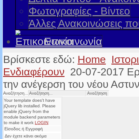
Φωτογραφίες - Βίντεο
Άλλες Ανακοινώσεις π
Επικοινωνία
Βρίσκεστε εδώ:
Home
Ιστορ
Ενδιαφέρουν
20-07-2017 Ερ
την ανέγερση του νέου Αστυ
Αναζήτηση...
Your template does't have
jQuery lib installed. Please
enable jQuery from the
module backend parameters
to make it work
LOGIN
Είσοδος ή Εγγραφή
Δεν έχετε κάνει ακόμα