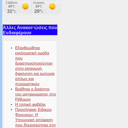
Άλλες Ανακοινώσεις που
Ενδιαφέρουν
Εξαρθρώθηκε
εγκληματική ομάδα
που
δραστηριοποιούνταν
στην εισαγωγή,
διακίνηση και εμπορία
όπλων και
πυρομαχικών
Βρέθηκε ο δράστης
του μαχαιρώματος στο
Ρέθυμνο
Η τοπική φαβέλα
Προσλήψεις Ειδικών
Φρουρών- Η
Υπουργική απόφαση
που δημοσιεύτηκε στη