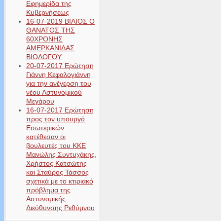
Εφημερίδα της
Κυβερνήσεως
16-07-2019 ΒΙΑΙΟΣ Ο
ΘΑΝΑΤΟΣ ΤΗΣ
60ΧΡΟΝΗΣ
ΑΜΕΡΚΑΝΙΔΑΣ
ΒΙΟΛΟΓΟΥ
20-07-2017 Ερώτηση
Γιάννη Κεφαλογιάννη
για την ανέγερση του
νέου Αστυνομικού
Μεγάρου
16-07-2017 Ερώτηση
προς τον υπουργό
Εσωτερικών
κατέθεσαν οι
βουλευτές του ΚΚΕ
Μανώλης Συντυχάκης,
Χρήστος Κατσώτης
και Σταύρος Τάσσος
σχετικά με το κτιριακό
πρόβλημα της
Αστυνομικής
Διεύθυνσης Ρεθύμνου