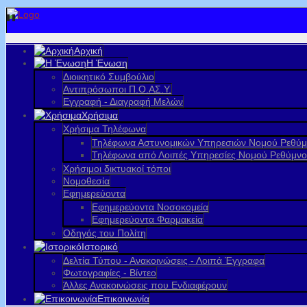
Αρχική
Η Ένωση
Διοικητικό Συμβούλιο
Αντιπρόσωποι Π.Ο.ΑΣ.Υ.
Εγγραφή - Διαγραφή Μελών
Χρήσιμα
Χρήσιμα Τηλέφωνα
Τηλέφωνα Αστυνομικών Υπηρεσιών Νομού Ρεθύ
Τηλέφωνα από Λοιπές Υπηρεσίες Νομού Ρεθύμν
Χρήσιμοι δικτυακοί τόποι
Νομοθεσία
Εφημερεύοντα
Εφημερεύοντα Νοσοκομεία
Εφημερεύοντα Φαρμακεία
Οδηγός του Πολίτη
Ιστορικό
Δελτία Τύπου - Ανακοινώσεις - Λοιπά Έγγραφα
Φωτογραφίες - Βίντεο
Άλλες Ανακοινώσεις που Ενδιαφέρουν
Επικοινωνία