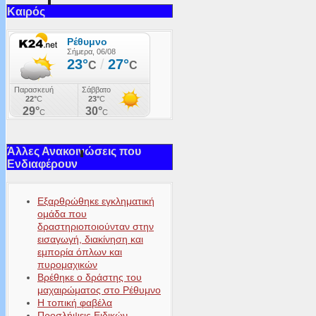
Καιρός
Άλλες Ανακοινώσεις που
Ενδιαφέρουν
Εξαρθρώθηκε εγκληματική
ομάδα που
δραστηριοποιούνταν στην
εισαγωγή, διακίνηση και
εμπορία όπλων και
πυρομαχικών
Βρέθηκε ο δράστης του
μαχαιρώματος στο Ρέθυμνο
Η τοπική φαβέλα
Προσλήψεις Ειδικών