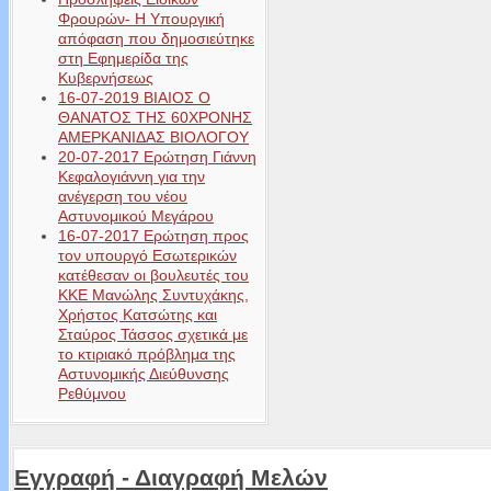
Φρουρών- Η Υπουργική
απόφαση που δημοσιεύτηκε
στη Εφημερίδα της
Κυβερνήσεως
16-07-2019 ΒΙΑΙΟΣ Ο
ΘΑΝΑΤΟΣ ΤΗΣ 60ΧΡΟΝΗΣ
ΑΜΕΡΚΑΝΙΔΑΣ ΒΙΟΛΟΓΟΥ
20-07-2017 Ερώτηση Γιάννη
Κεφαλογιάννη για την
ανέγερση του νέου
Αστυνομικού Μεγάρου
16-07-2017 Ερώτηση προς
τον υπουργό Εσωτερικών
κατέθεσαν οι βουλευτές του
ΚΚΕ Μανώλης Συντυχάκης,
Χρήστος Κατσώτης και
Σταύρος Τάσσος σχετικά με
το κτιριακό πρόβλημα της
Αστυνομικής Διεύθυνσης
Ρεθύμνου
Εγγραφή - Διαγραφή Μελών