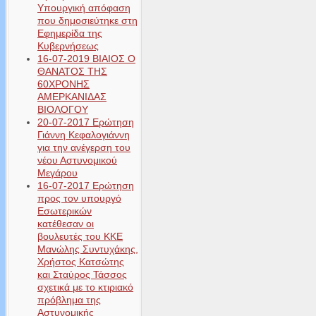
Υπουργική απόφαση
που δημοσιεύτηκε στη
Εφημερίδα της
Κυβερνήσεως
16-07-2019 ΒΙΑΙΟΣ Ο
ΘΑΝΑΤΟΣ ΤΗΣ
60ΧΡΟΝΗΣ
ΑΜΕΡΚΑΝΙΔΑΣ
ΒΙΟΛΟΓΟΥ
20-07-2017 Ερώτηση
Γιάννη Κεφαλογιάννη
για την ανέγερση του
νέου Αστυνομικού
Μεγάρου
16-07-2017 Ερώτηση
προς τον υπουργό
Εσωτερικών
κατέθεσαν οι
βουλευτές του ΚΚΕ
Μανώλης Συντυχάκης,
Χρήστος Κατσώτης
και Σταύρος Τάσσος
σχετικά με το κτιριακό
πρόβλημα της
Αστυνομικής