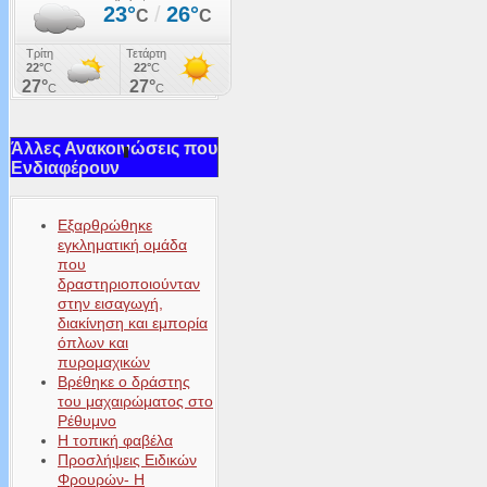
Άλλες Ανακοινώσεις που
Ενδιαφέρουν
Εξαρθρώθηκε
εγκληματική ομάδα
που
δραστηριοποιούνταν
στην εισαγωγή,
διακίνηση και εμπορία
όπλων και
πυρομαχικών
Βρέθηκε ο δράστης
του μαχαιρώματος στο
Ρέθυμνο
Η τοπική φαβέλα
Προσλήψεις Ειδικών
Φρουρών- Η