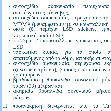
αυτοσχέδια συσκευασία περιέχουσ
ακατέργαστης κάνναβης,
αυτοσχέδια συσκευασία, περιέχουσα ναρ
MDMA (μεθαμφεταμίνη), σε κρυσταλλική 
οκτώ (8) τεμάχια LSD stickers, εμπ
ναρκωτική ουσία LSD,
τέσσερις (4) κρύσταλλους, ναρκωτικής 
LSD,
ναρκωτικά δισκία, για τα οποία στ
απαιτούμενης από το νόμο, ιατρικής συντα
αυτοσχέδια συσκευασία, περιέχουσα εκ
(ζελατοδυναμίτιδα), βάρους πεντακοσίων τ
γραμμαρίων,
βραδύκαυστη θρυαλλίδα, συνολικού μήκ
τριών (53) μέτρων και
ακαριαία θρυαλλίδα συνολικού μήκου
μέτρων.
Η προανάκριση διενεργείται από το Τμ