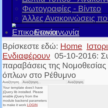
Φωτογραφίες - Βίντεο
Άλλες Ανακοινώσεις π
Επικοινωνία
Βρίσκεστε εδώ:
Home
Ιστορ
Ενδιαφέρουν
05-10-2016: Σ
παραβάσεις της Νομοθεσίας 
όπλων στο Ρέθυμνο
Αναζήτηση...
Your template does't have
jQuery lib installed. Please
enable jQuery from the
module backend parameters
to make it work
LOGIN