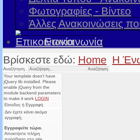
Φωτογραφίες - Βίντεο
Άλλες Ανακοινώσεις π
Επικοινωνία
Βρίσκεστε εδώ:
Home
Η Έν
Αναζήτηση...
Your template does't have
jQuery lib installed. Please
enable jQuery from the
module backend parameters
to make it work
LOGIN
Είσοδος ή Εγγραφή
Δεν έχετε κάνει ακόμα
εγγραφή;
Εγγραφείτε τώρα.
Αποκτήστε πλήρη
πρόσβαση στο site.