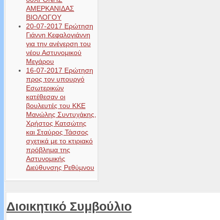
ΑΜΕΡΚΑΝΙΔΑΣ
ΒΙΟΛΟΓΟΥ
20-07-2017 Ερώτηση
Γιάννη Κεφαλογιάννη
για την ανέγερση του
νέου Αστυνομικού
Μεγάρου
16-07-2017 Ερώτηση
προς τον υπουργό
Εσωτερικών
κατέθεσαν οι
βουλευτές του ΚΚΕ
Μανώλης Συντυχάκης,
Χρήστος Κατσώτης
και Σταύρος Τάσσος
σχετικά με το κτιριακό
πρόβλημα της
Αστυνομικής
Διεύθυνσης Ρεθύμνου
Διοικητικό Συμβούλιο