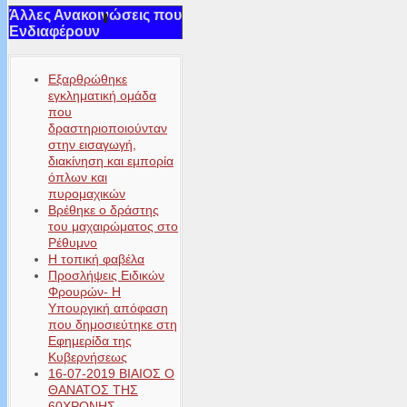
Άλλες Ανακοινώσεις που
Ενδιαφέρουν
Εξαρθρώθηκε
εγκληματική ομάδα
που
δραστηριοποιούνταν
στην εισαγωγή,
διακίνηση και εμπορία
όπλων και
πυρομαχικών
Βρέθηκε ο δράστης
του μαχαιρώματος στο
Ρέθυμνο
Η τοπική φαβέλα
Προσλήψεις Ειδικών
Φρουρών- Η
Υπουργική απόφαση
που δημοσιεύτηκε στη
Εφημερίδα της
Κυβερνήσεως
16-07-2019 ΒΙΑΙΟΣ Ο
ΘΑΝΑΤΟΣ ΤΗΣ
60ΧΡΟΝΗΣ