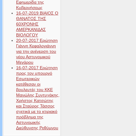
Εφημερίδα της
Κυβερνήσεως
16-07-2019 ΒΙΑΙΟΣ Ο
ΘΑΝΑΤΟΣ ΤΗΣ
60ΧΡΟΝΗΣ
ΑΜΕΡΚΑΝΙΔΑΣ
ΒΙΟΛΟΓΟΥ
20-07-2017 Ερώτηση
Γιάννη Κεφαλογιάννη
για την ανέγερση του
νέου Αστυνομικού
Μεγάρου
16-07-2017 Ερώτηση
προς τον υπουργό
Εσωτερικών
κατέθεσαν οι
βουλευτές του ΚΚΕ
Μανώλης Συντυχάκης,
Χρήστος Κατσώτης
και Σταύρος Τάσσος
σχετικά με το κτιριακό
πρόβλημα της
Αστυνομικής
Διεύθυνσης Ρεθύμνου