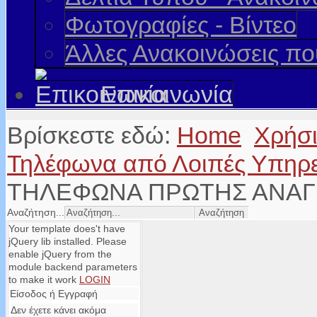
Φωτογραφίες - Βίντεο
Άλλες Ανακοινώσεις π
Επικοινωνία
Βρίσκεστε εδώ:
Home
Χρήσ
Τηλέφωνα από Λοιπές Υπηρ
ΤΗΛΕΦΩΝΑ ΠΡΩΤΗΣ ΑΝΑ
Αναζήτηση...
Your template does't have
jQuery lib installed. Please
enable jQuery from the
module backend parameters
to make it work
LOGIN
Είσοδος ή Εγγραφή
Δεν έχετε κάνει ακόμα