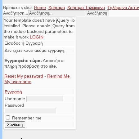
Βρίσκεστε εδώ:
Home
Χρήσιμα
Χρήσιμα Τηλέφωνα
Τηλέφωνα Αστυ
Αναζήτηση...
Your template does't have jQuery lib
installed. Please enable jQuery from
the module backend parameters to
make it work
LOGIN
Είσοδος ή Εγγραφή
Δεν έχετε κάνει ακόμα εγγραφή;
Εγγραφείτε τώρα.
Αποκτήστε
πλήρη πρόσβαση στο site.
Reset My password
-
Remind Me
My username
Εγγραφή
Username
Password
Remember me