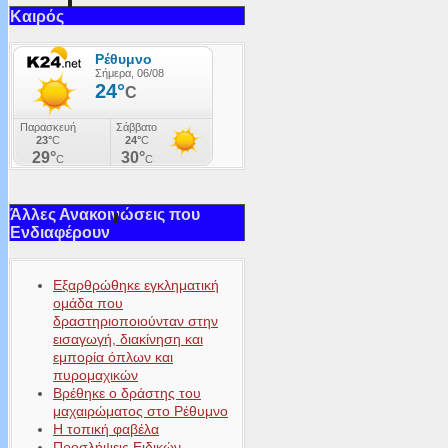
Καιρός
Άλλες Ανακοινώσεις που
Ενδιαφέρουν
Εξαρθρώθηκε εγκληματική
ομάδα που
δραστηριοποιούνταν στην
εισαγωγή, διακίνηση και
εμπορία όπλων και
πυρομαχικών
Βρέθηκε ο δράστης του
μαχαιρώματος στο Ρέθυμνο
Η τοπική φαβέλα
Προσλήψεις Ειδικών