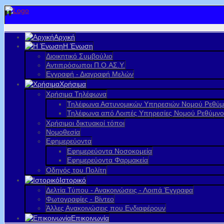
Αρχική
Η Ένωση
Διοικητικό Συμβούλιο
Αντιπρόσωποι Π.Ο.ΑΣ.Υ.
Εγγραφή - Διαγραφή Μελών
Χρήσιμα
Χρήσιμα Τηλέφωνα
Τηλέφωνα Αστυνομικών Υπηρεσιών Νομού Ρεθύ
Τηλέφωνα από Λοιπές Υπηρεσίες Νομού Ρεθύμν
Χρήσιμοι δικτυακοί τόποι
Νομοθεσία
Εφημερεύοντα
Εφημερεύοντα Νοσοκομεία
Εφημερεύοντα Φαρμακεία
Οδηγός του Πολίτη
Ιστορικό
Δελτία Τύπου - Ανακοινώσεις - Λοιπά Έγγραφα
Φωτογραφίες - Βίντεο
Άλλες Ανακοινώσεις που Ενδιαφέρουν
Επικοινωνία