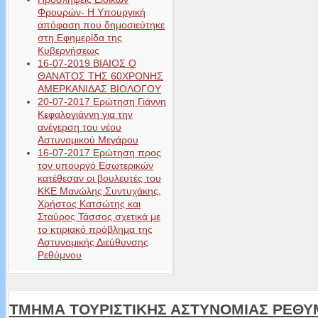
Φρουρών- Η Υπουργική
απόφαση που δημοσιεύτηκε
στη Εφημερίδα της
Κυβερνήσεως
16-07-2019 ΒΙΑΙΟΣ Ο
ΘΑΝΑΤΟΣ ΤΗΣ 60ΧΡΟΝΗΣ
ΑΜΕΡΚΑΝΙΔΑΣ ΒΙΟΛΟΓΟΥ
20-07-2017 Ερώτηση Γιάννη
Κεφαλογιάννη για την
ανέγερση του νέου
Αστυνομικού Μεγάρου
16-07-2017 Ερώτηση προς
τον υπουργό Εσωτερικών
κατέθεσαν οι βουλευτές του
ΚΚΕ Μανώλης Συντυχάκης,
Χρήστος Κατσώτης και
Σταύρος Τάσσος σχετικά με
το κτιριακό πρόβλημα της
Αστυνομικής Διεύθυνσης
Ρεθύμνου
ΤΜΗΜΑ ΤΟΥΡΙΣΤΙΚΗΣ ΑΣΤΥΝΟΜΙΑΣ ΡΕΘ