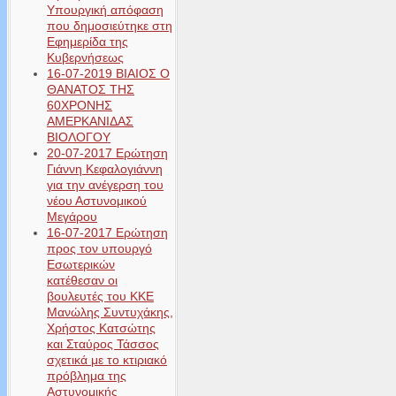
Υπουργική απόφαση
που δημοσιεύτηκε στη
Εφημερίδα της
Κυβερνήσεως
16-07-2019 ΒΙΑΙΟΣ Ο
ΘΑΝΑΤΟΣ ΤΗΣ
60ΧΡΟΝΗΣ
ΑΜΕΡΚΑΝΙΔΑΣ
ΒΙΟΛΟΓΟΥ
20-07-2017 Ερώτηση
Γιάννη Κεφαλογιάννη
για την ανέγερση του
νέου Αστυνομικού
Μεγάρου
16-07-2017 Ερώτηση
προς τον υπουργό
Εσωτερικών
κατέθεσαν οι
βουλευτές του ΚΚΕ
Μανώλης Συντυχάκης,
Χρήστος Κατσώτης
και Σταύρος Τάσσος
σχετικά με το κτιριακό
πρόβλημα της
Αστυνομικής