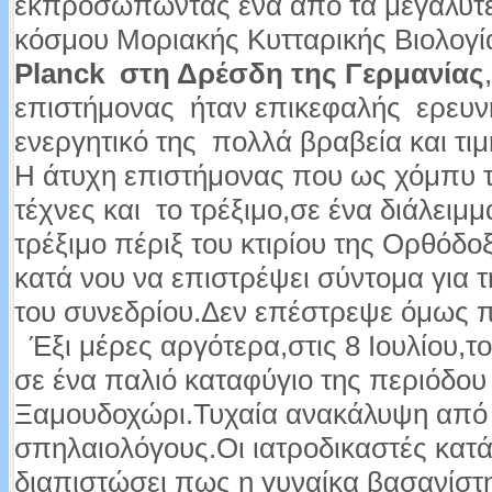
εκπροσωπώντας ένα από τα μεγαλύτε
κόσμου Μοριακής Κυτταρικής Βιολογία
Planck
στη Δρέσδη της Γερμανίας
επιστήμονας ήταν επικεφαλής ερευν
ενεργητικό της πολλά βραβεία και τιμη
Η άτυχη επιστήμονας που ως χόμπυ τη
τέχνες και το τρέξιμο,σε ένα διάλειμ
τρέξιμο πέριξ του κτιρίου της Ορθόδ
κατά νου να επιστρέψει σύντομα για 
του συνεδρίου.Δεν επέστρεψε όμως π
Έξι μέρες αργότερα,στις 8 Ιουλίου,τ
σε ένα παλιό καταφύγιο της περιόδου
Ξαμουδοχώρι.Τυχαία ανακάλυψη από 
σπηλαιολόγους.Οι ιατροδικαστές κατά
διαπιστώσει πως η γυναίκα βασανίστ