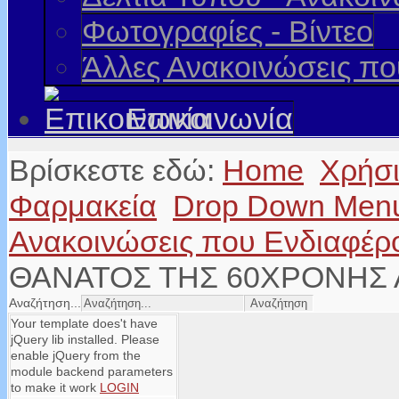
Φωτογραφίες - Βίντεο
Άλλες Ανακοινώσεις π
Επικοινωνία
Βρίσκεστε εδώ:
Home
Χρήσ
Φαρμακεία
Drop Down Men
Ανακοινώσεις που Ενδιαφέρ
ΘΑΝΑΤΟΣ ΤΗΣ 60ΧΡΟΝΗΣ
Αναζήτηση...
Your template does't have
jQuery lib installed. Please
enable jQuery from the
module backend parameters
to make it work
LOGIN