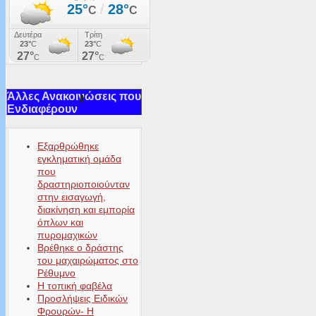
Άλλες Ανακοινώσεις που
Ενδιαφέρουν
Εξαρθρώθηκε
εγκληματική ομάδα
που
δραστηριοποιούνταν
στην εισαγωγή,
διακίνηση και εμπορία
όπλων και
πυρομαχικών
Βρέθηκε ο δράστης
του μαχαιρώματος στο
Ρέθυμνο
Η τοπική φαβέλα
Προσλήψεις Ειδικών
Φρουρών- Η