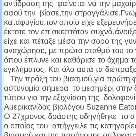
αντίδραση της φαίνεται να την μαχαί
αφού την βίασε,την στραγγάλισε.Γνω
καταφυγίου,τον οποίο είχε εξερευνήσε
έκτοτε τον επισκεπτόταν συχνά,άνοιξ
είχε και πέταξε μέσα την σορό της γυ
αναχώρησε, με πρώτο σταθμό του το 
όπου έπλυνε και καθάρισε το όχημα τ
εγκλήματος. Και όλα αυτά τα διέπραξ
Την πράξη του βιασμού,για πρώτη 
αστυνομία σήμερα το μεσημέρι στην 
τύπου για την εξιχνίαση της δολοφον
Αμερικανίδας βιολόγου Suzanne Eato
Ο 27χρονος δράστης οδηγήθηκε το α
ο οποίος του απήγγειλε τις κατηγορί
βιασμού και της παράνομης οπλοκατ