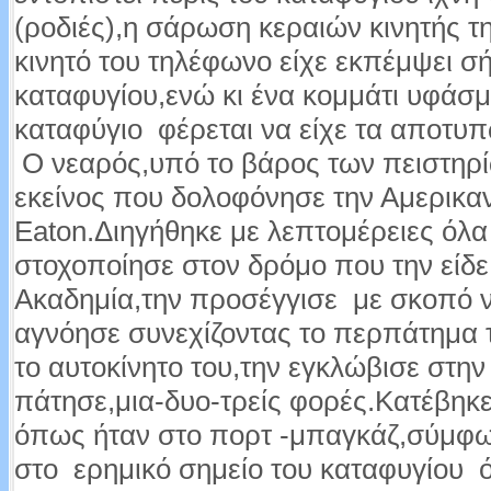
(ροδιές),η σάρωση κεραιών κινητής τη
κινητό του τηλέφωνο είχε εκπέμψει σ
καταφυγίου,ενώ κι ένα κομμάτι υφάσμ
καταφύγιο φέρεται να είχε τα αποτυπ
Ο νεαρός,υπό το βάρος των πειστηρί
εκείνος που δολοφόνησε την Αμερικα
Eaton.Διηγήθηκε με λεπτομέρειες όλ
στοχοποίησε στον δρόμο που την είδ
Ακαδημία,την προσέγγισε με σκοπό να 
αγνόησε συνεχίζοντας το περπάτημα τ
το αυτοκίνητο του,την εγκλώβισε στην
πάτησε,μια-δυο-τρείς φορές.Κατέβηκε
όπως ήταν στο πορτ -μπαγκάζ,σύμφων
στο ερημικό σημείο του καταφυγίου ό