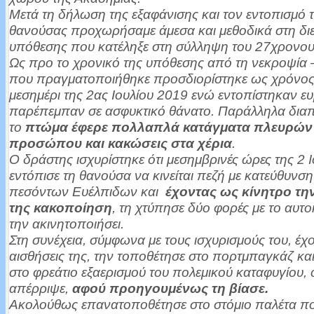
Μετά τη δήλωση της εξαφάνισης και τον εντοπισμό 
θανούσας προχωρήσαμε άμεσα και μεθοδικά στη δι
υπόθεσης που κατέληξε στη σύλληψη του 27χρονου
Ως προ το χρονικό της υπόθεσης από τη νεκροψία 
που πραγματοποιήθηκε προσδιορίστηκε ως χρόνος
μεσημέρι της 2ας Ιουλίου 2019 ενώ εντοπίστηκαν ε
παρέπεμπαν σε ασφυκτικό θάνατο. Παράλληλα διαπ
το
πτώμα έφερε πολλαπλά κατάγματα πλευρών 
προσώπου και κακώσεις στα χέρια
.
Ο δράστης ισχυρίστηκε ότι μεσημβρινές ώρες της 2 
εντόπισε τη θανούσα να κινείται πεζή με κατεύθυνση
πεσόντων Ευέλπιδων και
έχοντας ως κίνητρο τη
της κακοποίηση
, τη χτύπησε δύο φορές με το αυτο
την ακινητοποιήσει.
Στη συνέχεια, σύμφωνα με τους ισχυρισμούς του, έχο
αισθήσεις της, την τοποθέτησε στο πορτμπαγκάζ και
στο φρεάτιο εξαερισμού του πολεμικού καταφυγίου,
απέρριψε,
αφού προηγουμένως τη βίασε.
Ακολούθως επανατοποθέτησε στο στόμιο παλέτα π