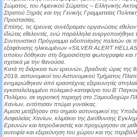
Σώματος, του Λιμενικού Σώματος – Ελληνικής Ακτο
Στρατού Ξηράς και της Γενικής Γραμματείας Πολιτικ
Προστασίας.
Επίσης, τις έρευνες συνέδραμαν οργανώσεις εθελον
ιδιώτες εθελοντές, ενώ παράλληλα ενεργοποιήθηκε 
Συντονιστικό Πρόγραμμα ειδοποίησης πολιτών σε π
εξαφάνισης ηλικιωμένων «SILVER ALERT HELLAS
οποίου δόθηκαν στη δημοσιότητα φωτογραφία και 
σχετικά με την θανούσα.
Κατά τη διάρκεια των ερευνών, βραδινές ώρες της 8
2019, αστυνομικοί του Αστυνομικού Τμήματος Πλατ
ενημερώθηκαν από ερασιτέχνες εξερευνητές σπηλαί
εγκαταλελειμμένο πολεμικό καταφύγιο του Β’ Παγκο
Πολέμου, σε αγροτική περιοχή στο Ξαμουδοχώρι Πλ
Χανίων, εντόπισαν πτώμα γυναίκας.
Άμεσα μετέβησαν στο σημείο αστυνομικοί της Υποδ
Ασφαλείας Χανίων, κλιμάκιο της Διεύθυνσης Εγκλη
Ερευνών και Ιατροδικαστές και προχώρησαν σε μεθ
αυτοψία και εξερεύνηση του χώρου και της περιβάλ