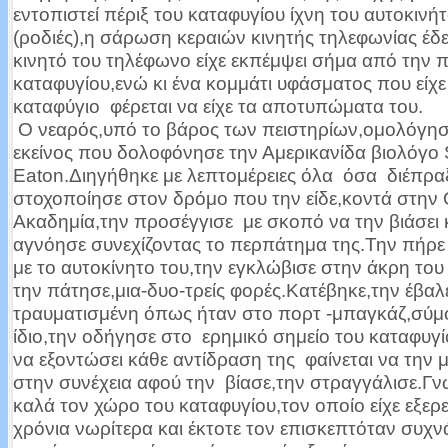
εντοπιστεί πέριξ του καταφυγίου ίχνη του αυτοκινή
(ροδιές),η σάρωση κεραιών κινητής τηλεφωνίας έδει
κινητό του τηλέφωνο είχε εκπέμψει σήμα από την π
καταφυγίου,ενώ κι ένα κομμάτι υφάσματος που είχε
καταφύγιο φέρεται να είχε τα αποτυπώματα του.
Ο νεαρός,υπό το βάρος των πειστηρίων,ομολόγησε
εκείνος που δολοφόνησε την Αμερικανίδα βιολόγο
Eaton.Διηγήθηκε με λεπτομέρειες όλα όσα διέπρα
στοχοποίησε στον δρόμο που την είδε,κοντά στην
Ακαδημία,την προσέγγισε με σκοπό να την βιάσει κ
αγνόησε συνεχίζοντας το περπάτημα της.Την πήρε
με το αυτοκίνητο του,την εγκλώβισε στην άκρη του
την πάτησε,μια-δυο-τρείς φορές.Κατέβηκε,την έβαλ
τραυματισμένη όπως ήταν στο πορτ -μπαγκάζ,σύμ
ίδιο,την οδήγησε στο ερημικό σημείο του καταφυγ
να εξοντώσει κάθε αντίδραση της φαίνεται να την 
στην συνέχεια αφού την βίασε,την στραγγάλισε.Γν
καλά τον χώρο του καταφυγίου,τον οποίο είχε εξερ
χρόνια νωρίτερα και έκτοτε τον επισκεπτόταν συχν