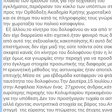
πλαίσιο των ερευνών τους για την εξιχνίαση του
εγκλήματος,περιόρισαν τον κύκλο των υπόπτων στ
προς την Ορθόδοξη Ακαδημία Κρήτης χωροταξικό
και σε άτομα που κατά τις πληροφορίες τους γνώρι
την χωροταξία του παλιού καταφυγίου.
Εξ άλλου,το κίνητρο του δολοφόνου αν και από τ
δεν είχε διαρρεύσει κάτι σχετικό,ήταν φανερό πως 
από αυτό της σεξουαλικής κακοποίησης.Κι αυτό δι
επιστήμονας δεν είχε μαζί της ούτε τσάντα ούτε σακ
σκεφτεί κανείς ότι κίνητρο του δολοφόνου ήταν η λ
είχε όμως και γνωριμίες στην περιοχή για να προσδ
στο έγκλημα στοιχεία προσωπικής της διαφοράς με
Η ερευνητική μέθοδος της αστυνομίας ήταν αποτελ
επιτυχής.Μέσα σε μια εβδομάδα κατάφεραν να φτ
ταυτότητα του δολοφόνου.Την Δευτέρα,15 Ιουλίου
στην Ασφάλεια Χανίων ένας 27χρονος άνδρας,κάτ
ευρύτερης περιοχής του Κολυμπαρίου προκειμένου 
για την υπόθεση.Δεν τον προσήγαγαν τυχαία οι ασ
αλλά έχοντας συντριπτικά στοιχεία εις βάρος του.
στιγμή της εύρεσης του πτώματος της άτυχης γυνα