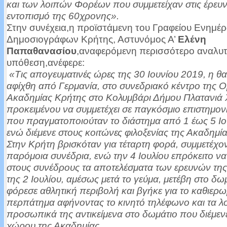
και των λοιπών Φορέων που συμμετείχαν στις έρευν
εντοπισμό της 60χρονης».
Στην συνέχεια,η προϊστάμενη του Γραφείου Ενημέ
Δημοσιογράφων Κρήτης, Αστυνόμος Α’
Ελένη
Παπαθανασίου
,αναφερόμενη περισσότερο αναλυτ
υπόθεση,ανέφερε:
«Τις απογευματινές ώρες της 30 Ιουνίου 2019, η θ
αφίχθη από Γερμανία, στο συνεδριακό κέντρο της 
Ακαδημίας Κρήτης στο Κολυμβάρι Δήμου Πλατανιά 
προκειμένου να συμμετέχει σε παγκόσμιο επιστημον
που πραγματοποιούταν το διάστημα από 1 έως 5 Ιο
ενώ διέμενε στους κοιτώνες φιλοξενίας της Ακαδημία
Στην Κρήτη βρισκόταν για τέταρτη φορά, συμμετέχο
παρόμοια συνέδρια, ενώ την 4 Ιουλίου επρόκειτο ν
στους συνέδρους τα αποτελέσματα των ερευνών της
της 2 Ιουλίου, αμέσως μετά το γεύμα, μετέβη στο δωμ
φόρεσε αθλητική περιβολή και βγήκε για το καθιερ
περπάτημα αφήνοντας το κινητό τηλέφωνο και τα λ
προσωπικά της αντικείμενα στο δωμάτιο που διέμενε
χώρου της Ακαδημίας.