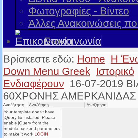
Φωτογραφίες - Βίντεο
Άλλες Ανακοινώσεις π
Επικοινωνία
Βρίσκεστε εδώ:
Home
Η Έν
Down Menu Greek
Ιστορικό
Ενδιαφέρουν
16-07-2019 Β
60ΧΡΟΝΗΣ ΑΜΕΡΚΑΝΙΔΑΣ
Αναζήτηση...
Your template does't have
jQuery lib installed. Please
enable jQuery from the
module backend parameters
to make it work
LOGIN