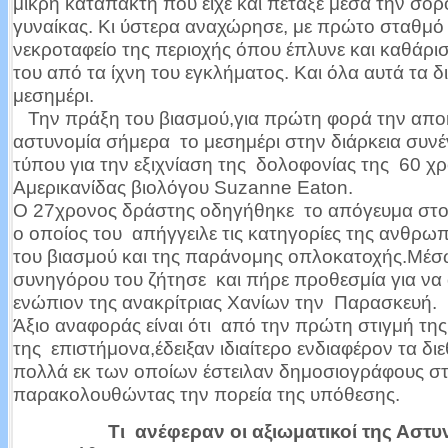
μικρή καταπακτή που είχε και πέταξε μέσα την σορ
γυναίκας. Κι ύστερα αναχώρησε, με πρώτο σταθμό 
νεκροταφείο της περιοχής όπου έπλυνε και καθάρι
του από τα ίχνη του εγκλήματος. Και όλα αυτά τα δ
μεσημέρι.
Την πράξη του βιασμού,για πρώτη φορά την απο
αστυνομία σήμερα το μεσημέρι στην διάρκεια συνέ
τύπου για την εξιχνίαση της δολοφονίας της 60 χ
Αμερικανίδας βιολόγου Suzanne Eaton.
Ο 27χρονος δράστης οδηγήθηκε το απόγευμα στο
ο οποίος του απήγγειλε τις κατηγορίες της ανθρωπ
του βιασμού και της παράνομης οπλοκατοχής.Μέσ
συνηγόρου του ζήτησε και πήρε προθεσμία για να
ενώπιον της ανακρίτριας Χανίων την Παρασκευή.
Άξιο αναφοράς είναι ότι από την πρώτη στιγμή τη
της επιστήμονα,έδειξαν ιδιαίτερο ενδιαφέρον τα δ
πολλά εκ των οποίων έστειλαν δημοσιογράφους σ
παρακολουθώντας την πορεία της υπόθεσης.
Τι ανέφεραν οι αξιωματικοί της Αστυ