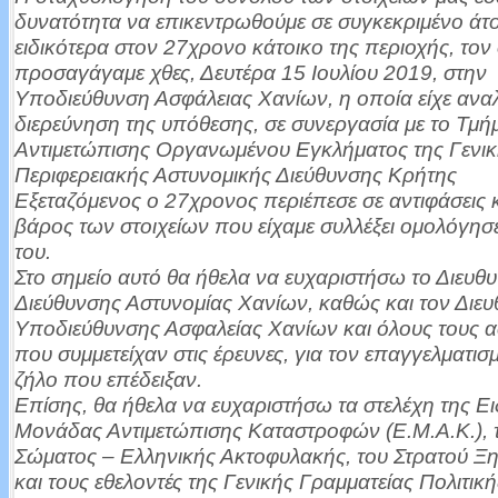
δυνατότητα να επικεντρωθούμε σε συγκεκριμένο άτο
ειδικότερα στον 27χρονο κάτοικο της περιοχής, τον
προσαγάγαμε χθες, Δευτέρα 15 Ιουλίου 2019, στην
Υποδιεύθυνση Ασφάλειας Χανίων, η οποία είχε αναλ
διερεύνηση της υπόθεσης, σε συνεργασία με το Τμή
Αντιμετώπισης Οργανωμένου Εγκλήματος της Γενι
Περιφερειακής Αστυνομικής Διεύθυνσης Κρήτης
Εξεταζόμενος ο 27χρονος περιέπεσε σε αντιφάσεις 
βάρος των στοιχείων που είχαμε συλλέξει ομολόγησ
του.
Στο σημείο αυτό θα ήθελα να ευχαριστήσω το Διευθυ
Διεύθυνσης Αστυνομίας Χανίων, καθώς και τον Διευ
Υποδιεύθυνσης Ασφαλείας Χανίων και όλους τους 
που συμμετείχαν στις έρευνες, για τον επαγγελματισμ
ζήλο που επέδειξαν.
Επίσης, θα ήθελα να ευχαριστήσω τα στελέχη της Ει
Μονάδας Αντιμετώπισης Καταστροφών (Ε.Μ.Α.Κ.), τ
Σώματος – Ελληνικής Ακτοφυλακής, του Στρατού Ξ
και τους εθελοντές της Γενικής Γραμματείας Πολιτικ