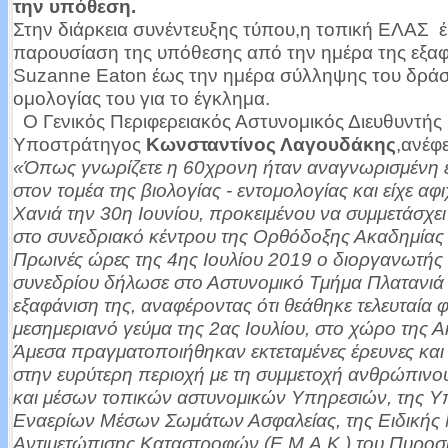
την υπόθεση.
Στην διάρκεια συνέντευξης τύπου,η τοπική ΕΛΑΣ 
παρουσίαση της υπόθεσης από την ημέρα της εξα
Suzanne Eaton έως την ημέρα σύλληψης του δράστ
ομολογίας του για το έγκλημα.
Ο Γενικός Περιφερειακός Αστυνομικός Διευθυντής
Υποστράτηγος
Κωνσταντίνος Λαγουδάκης
,ανέφε
«Όπως γνωρίζετε η 60χρονη ήταν αναγνωρισμένη 
στον τομέα της βιολογίας - εντομολογίας και είχε αφι
Χανιά την 30η Ιουνίου, προκειμένου να συμμετάσχει
στο συνεδριακό κέντρου της Ορθόδοξης Ακαδημίας
Πρωινές ώρες της 4ης Ιουλίου 2019 ο διοργανωτής
συνεδρίου δήλωσε στο Αστυνομικό Τμήμα Πλατανιά
εξαφάνιση της, αναφέροντας ότι θεάθηκε τελευταία 
μεσημεριανό γεύμα της 2ας Ιουλίου, στο χώρο της Α
Άμεσα πραγματοποιήθηκαν εκτεταμένες έρευνες και
στην ευρύτερη περιοχή με τη συμμετοχή ανθρώπινο
και μέσων τοπικών αστυνομικών Υπηρεσιών, της Υ
Εναερίων Μέσων Σωμάτων Ασφαλείας, της Ειδικής
Αντιμετώπισης Καταστροφών (Ε.Μ.Α.Κ.) του Πυροσ