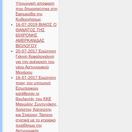
Υπουργική απόφαση
που δημοσιεύτηκε στη
Εφημερίδα της
Κυβερνήσεως
16-07-2019 ΒΙΑΙΟΣ Ο
ΘΑΝΑΤΟΣ ΤΗΣ
60ΧΡΟΝΗΣ
ΑΜΕΡΚΑΝΙΔΑΣ
ΒΙΟΛΟΓΟΥ
20-07-2017 Ερώτηση
Γιάννη Κεφαλογιάννη
για την ανέγερση του
νέου Αστυνομικού
Μεγάρου
16-07-2017 Ερώτηση
προς τον υπουργό
Εσωτερικών
κατέθεσαν οι
βουλευτές του ΚΚΕ
Μανώλης Συντυχάκης,
Χρήστος Κατσώτης
και Σταύρος Τάσσος
σχετικά με το κτιριακό
πρόβλημα της
Αστυνομικής