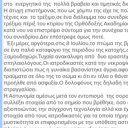
στο ενεργητικό της πολλά βραβεία και τιμητικές δια
Η άτυχη επιστήμονας που ως χόμπυ της είχε τις πο
τέχνες και το τρέξιμο,σε ένα διάλειμμα του συνεδρί
τρέξιμο πέριξ του κτιρίου της Ορθόδοξης Ακαδημί
κατά νου να επιστρέψει σύντομα για την συνέχεια
του συνεδρίου.Δεν επέστρεψε όμως ποτέ.
Έξι μέρες αργότερα,στις 8 Ιουλίου,το πτώμα της 
σε ένα παλιό καταφύγιο της περιόδου της κατοχής,
Ξαμουδοχώρι.Τυχαία ανακάλυψη από δυο ερασιτέχ
σπηλαιολόγους.Οι ιατροδικαστές κατά την νεκροψί
διαπιστώσει πως η γυναίκα βασανίστηκε άγρια,αφο
τραύματα σε όλο της το σώμα κι ότι εν τέλει ο θάνα
προήλθε από ασφυξία.Ο δολοφόνος της δηλαδή την
στραγγαλίσει.
Η Αστυνομία αμέσως μετά τον εντοπισμό της σορο
συλλέξει στοιχεία από το σημείο που βρέθηκε, όσο
αξιοποιώντας την σύγχρονη τεχνολογία αλλά και 
στοιχεία από τους ιατροδικαστές για τα οποία τήρ
μυστικότητα οι επιφορτισμένοι με την υπόθεση αστ