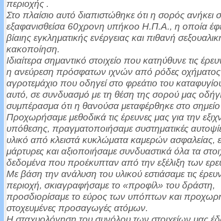
περιοχής .
Στο πλαίσιο αυτό διαπιστώθηκε ότι η σορός ανήκει 
εξαφανισθείσα 60χρονη υπήκοο Η.Π.Α., η οποία έφ
βίαιης εγκληματικής ενέργειας και πιθανή σεξουαλικ
κακοποίηση.
Ιδιαίτερα σημαντικό στοιχείο που κατηύθυνε τις έρευ
η ανεύρεση πρόσφατων ιχνών από ρόδες οχήματος
αγροτεμάχιο που οδηγεί στο φρεάτιο του καταφυγίο
αυτό, σε συνδυασμό με τη θέση της σορού μας οδήγ
συμπέρασμα ότι η θανούσα μεταφέρθηκε στο σημείο
Προχωρήσαμε μεθοδικά τις έρευνες μας για την εξιχ
υπόθεσης, πραγματοποιήσαμε συστηματικές αυτοψίε
υλικό από κλειστά κυκλώματα καμερών ασφαλείας, 
μάρτυρες και αξιοποιήσαμε συνδυαστικά όλα τα στοιχ
δεδομένα που προέκυπταν από την εξέλιξη των ερε
Με βάση την ανάλυση του υλικού εστιάσαμε τις έρευ
περιοχή, σκιαγραφήσαμε το «προφίλ» του δράστη,
προσδιορίσαμε το εύρος των υπόπτων και προχωρ
στοχευμένες προσαγωγές ατόμων.
Η σταχυολόγηση του συνόλου των στοιχείων μας έδ