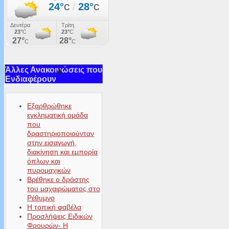
Άλλες Ανακοινώσεις που
Ενδιαφέρουν
Εξαρθρώθηκε
εγκληματική ομάδα
που
δραστηριοποιούνταν
στην εισαγωγή,
διακίνηση και εμπορία
όπλων και
πυρομαχικών
Βρέθηκε ο δράστης
του μαχαιρώματος στο
Ρέθυμνο
Η τοπική φαβέλα
Προσλήψεις Ειδικών
Φρουρών- Η