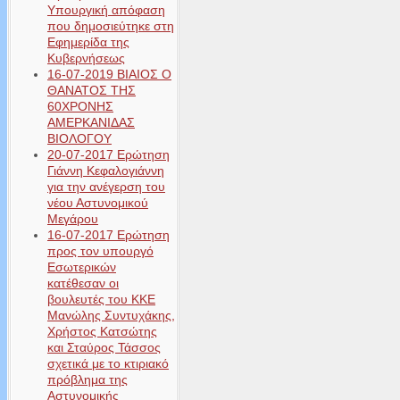
Υπουργική απόφαση
που δημοσιεύτηκε στη
Εφημερίδα της
Κυβερνήσεως
16-07-2019 ΒΙΑΙΟΣ Ο
ΘΑΝΑΤΟΣ ΤΗΣ
60ΧΡΟΝΗΣ
ΑΜΕΡΚΑΝΙΔΑΣ
ΒΙΟΛΟΓΟΥ
20-07-2017 Ερώτηση
Γιάννη Κεφαλογιάννη
για την ανέγερση του
νέου Αστυνομικού
Μεγάρου
16-07-2017 Ερώτηση
προς τον υπουργό
Εσωτερικών
κατέθεσαν οι
βουλευτές του ΚΚΕ
Μανώλης Συντυχάκης,
Χρήστος Κατσώτης
και Σταύρος Τάσσος
σχετικά με το κτιριακό
πρόβλημα της
Αστυνομικής