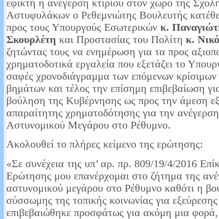
εφικτή η ανέγερση κτιρίου στον χώρο της Σχολ
Αστυφυλάκων ο Ρεθεμνιώτης Βουλευτής κατέθ
προς τους Υπουργούς Εσωτερικών
κ. Παναγιώ
Σκουρλέτη
και Προστασίας του Πολίτη
κ. Νικ
ζητώντας τους να ενημέρωση για τα προς αξιοπ
χρηματοδοτικά εργαλεία που εξετάζει το Υπουργ
σαφές χρονοδιάγραμμα των επόμενων κρίσιμων 
βημάτων και τέλος την επίσημη επιβεβαίωση γι
βούληση της Κυβέρνησης ως προς την άμεση ε
απαραίτητης χρηματοδότησης για την ανέγερση
Αστυνομικού Μεγάρου στο Ρέθυμνο.
Ακολουθεί το πλήρες κείμενο της ερώτησης:
«Σε συνέχεια της υπ’ αρ. πρ. 809/19/4/2016 Επί
Ερώτησης μου επανέρχομαι στο ζήτημα της ανέ
αστυνομικού μεγάρου στο Ρέθυμνο καθότι η β
σύσσωμης της τοπικής κοινωνίας για εξεύρεσης
επιβεβαιώθηκε προσφάτως για ακόμη μια φορά,