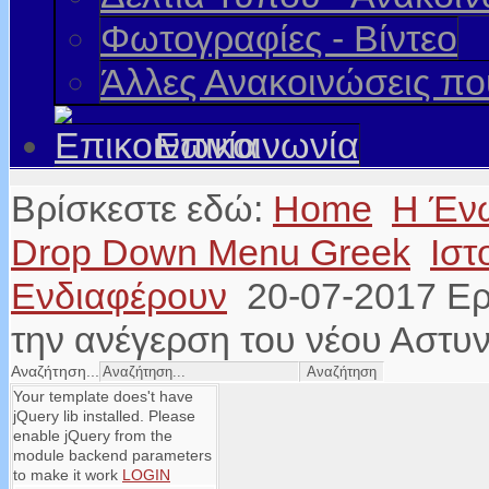
Φωτογραφίες - Βίντεο
Άλλες Ανακοινώσεις π
Επικοινωνία
Βρίσκεστε εδώ:
Home
Η Έν
Drop Down Menu Greek
Ιστ
Ενδιαφέρουν
20-07-2017 Ερ
την ανέγερση του νέου Αστυ
Αναζήτηση...
Your template does't have
jQuery lib installed. Please
enable jQuery from the
module backend parameters
to make it work
LOGIN