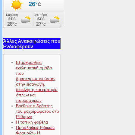
Άλλες Ανακοινώσεις που
Ενδιαφέρουν
Εξαρθρώθηκε
εγκληματική ομάδα
που
δραστηριοποιούνταν
στην εισαγωγή,
διακίνηση και εμπορία
όπλων και
πυρομαχικών
Βρέθηκε ο δράστης
του μαχαιρώματος στο
Ρέθυμνο
Η τοπική φαβέλα
Προσλήψεις Ειδικών
Φρουρών- Η