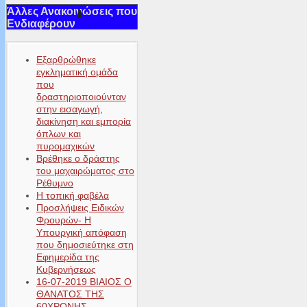
Άλλες Ανακοινώσεις που
Ενδιαφέρουν
Εξαρθρώθηκε
εγκληματική ομάδα
που
δραστηριοποιούνταν
στην εισαγωγή,
διακίνηση και εμπορία
όπλων και
πυρομαχικών
Βρέθηκε ο δράστης
του μαχαιρώματος στο
Ρέθυμνο
Η τοπική φαβέλα
Προσλήψεις Ειδικών
Φρουρών- Η
Υπουργική απόφαση
που δημοσιεύτηκε στη
Εφημερίδα της
Κυβερνήσεως
16-07-2019 ΒΙΑΙΟΣ Ο
ΘΑΝΑΤΟΣ ΤΗΣ
60ΧΡΟΝΗΣ