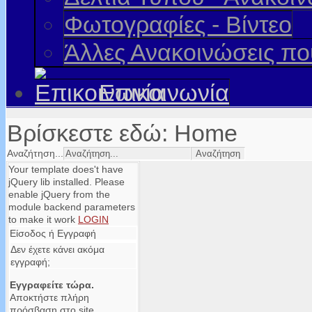
Φωτογραφίες - Βίντεο
Άλλες Ανακοινώσεις π
Επικοινωνία
Βρίσκεστε εδώ:
Home
Αναζήτηση...
Your template does't have
jQuery lib installed. Please
enable jQuery from the
module backend parameters
to make it work
LOGIN
Είσοδος ή Εγγραφή
Δεν έχετε κάνει ακόμα
εγγραφή;
Εγγραφείτε τώρα.
Αποκτήστε πλήρη
πρόσβαση στο site.