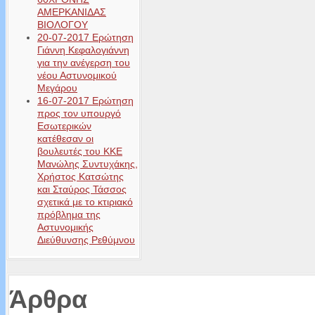
ΑΜΕΡΚΑΝΙΔΑΣ
ΒΙΟΛΟΓΟΥ
20-07-2017 Ερώτηση
Γιάννη Κεφαλογιάννη
για την ανέγερση του
νέου Αστυνομικού
Μεγάρου
16-07-2017 Ερώτηση
προς τον υπουργό
Εσωτερικών
κατέθεσαν οι
βουλευτές του ΚΚΕ
Μανώλης Συντυχάκης,
Χρήστος Κατσώτης
και Σταύρος Τάσσος
σχετικά με το κτιριακό
πρόβλημα της
Αστυνομικής
Διεύθυνσης Ρεθύμνου
Άρθρα