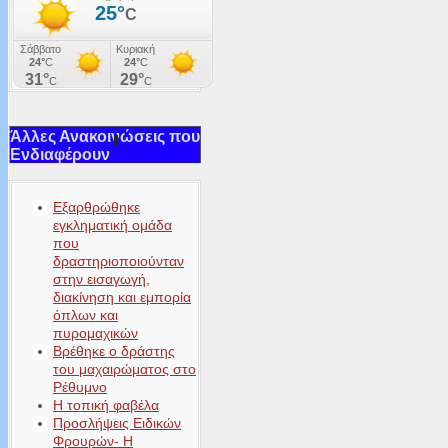
Άλλες Ανακοινώσεις που
Ενδιαφέρουν
Εξαρθρώθηκε
εγκληματική ομάδα
που
δραστηριοποιούνταν
στην εισαγωγή,
διακίνηση και εμπορία
όπλων και
πυρομαχικών
Βρέθηκε ο δράστης
του μαχαιρώματος στο
Ρέθυμνο
Η τοπική φαβέλα
Προσλήψεις Ειδικών
Φρουρών- Η