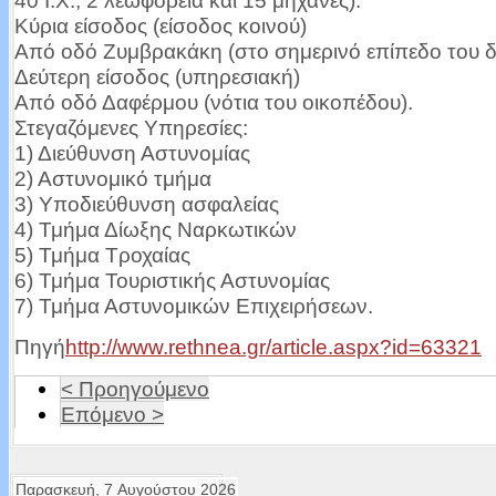
40 Ι.Χ., 2 λεωφορεία και 15 μηχανές).
Κύρια είσοδος (είσοδος κοινού)
Από οδό Ζυμβρακάκη (στο σημερινό επίπεδο του δ
Δεύτερη είσοδος (υπηρεσιακή)
Από οδό Δαφέρμου (νότια του οικοπέδου).
Στεγαζόμενες Υπηρεσίες:
1) Διεύθυνση Αστυνομίας
2) Αστυνομικό τμήμα
3) Υποδιεύθυνση ασφαλείας
4) Τμήμα Δίωξης Ναρκωτικών
5) Τμήμα Τροχαίας
6) Τμήμα Τουριστικής Αστυνομίας
7) Τμήμα Αστυνομικών Επιχειρήσεων.
Πηγή
http://www.rethnea.gr/article.aspx?id=63321
< Προηγούμενο
Επόμενο >
Παρασκευή, 7 Αυγούστου 2026