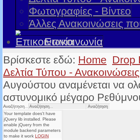
Φωτογραφίες - Βίντεο
Άλλες Ανακοινώσεις π
Επικοινωνία
Βρίσκεστε εδώ:
Home
Drop
Δελτία Τύπου - Ανακοινώσει
Αυγούστου αναμένεται να ολο
αστυνομικό μέγαρο Ρεθύμνο
Αναζήτηση...
Your template does't have
jQuery lib installed. Please
enable jQuery from the
module backend parameters
to make it work
LOGIN