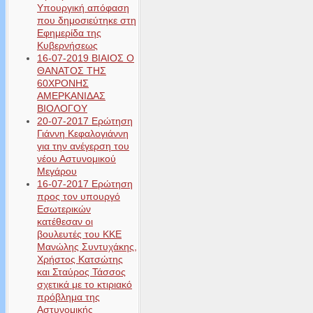
Υπουργική απόφαση
που δημοσιεύτηκε στη
Εφημερίδα της
Κυβερνήσεως
16-07-2019 ΒΙΑΙΟΣ Ο
ΘΑΝΑΤΟΣ ΤΗΣ
60ΧΡΟΝΗΣ
ΑΜΕΡΚΑΝΙΔΑΣ
ΒΙΟΛΟΓΟΥ
20-07-2017 Ερώτηση
Γιάννη Κεφαλογιάννη
για την ανέγερση του
νέου Αστυνομικού
Μεγάρου
16-07-2017 Ερώτηση
προς τον υπουργό
Εσωτερικών
κατέθεσαν οι
βουλευτές του ΚΚΕ
Μανώλης Συντυχάκης,
Χρήστος Κατσώτης
και Σταύρος Τάσσος
σχετικά με το κτιριακό
πρόβλημα της
Αστυνομικής