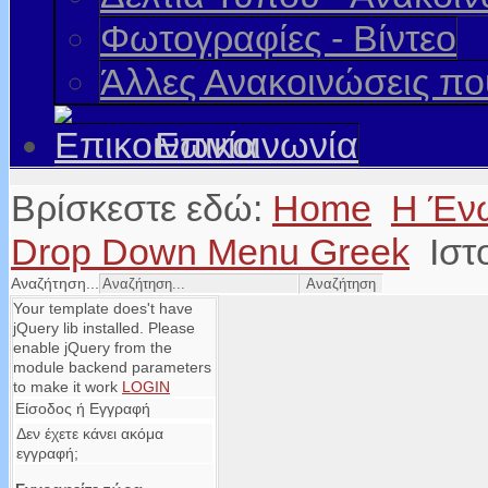
Φωτογραφίες - Βίντεο
Άλλες Ανακοινώσεις π
Επικοινωνία
Βρίσκεστε εδώ:
Home
Η Έν
Drop Down Menu Greek
Ιστ
Αναζήτηση...
Your template does't have
jQuery lib installed. Please
enable jQuery from the
module backend parameters
to make it work
LOGIN
Είσοδος ή Εγγραφή
Δεν έχετε κάνει ακόμα
εγγραφή;