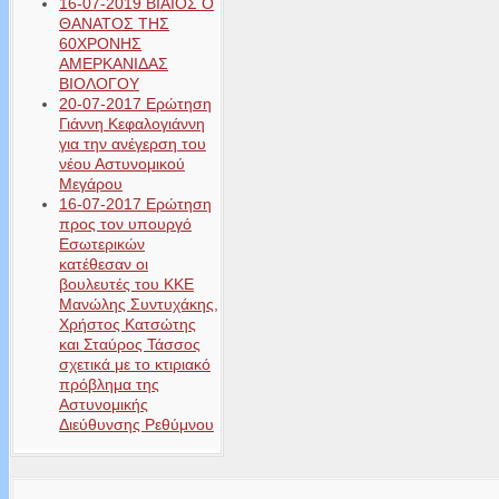
16-07-2019 ΒΙΑΙΟΣ Ο
ΘΑΝΑΤΟΣ ΤΗΣ
60ΧΡΟΝΗΣ
ΑΜΕΡΚΑΝΙΔΑΣ
ΒΙΟΛΟΓΟΥ
20-07-2017 Ερώτηση
Γιάννη Κεφαλογιάννη
για την ανέγερση του
νέου Αστυνομικού
Μεγάρου
16-07-2017 Ερώτηση
προς τον υπουργό
Εσωτερικών
κατέθεσαν οι
βουλευτές του ΚΚΕ
Μανώλης Συντυχάκης,
Χρήστος Κατσώτης
και Σταύρος Τάσσος
σχετικά με το κτιριακό
πρόβλημα της
Αστυνομικής
Διεύθυνσης Ρεθύμνου