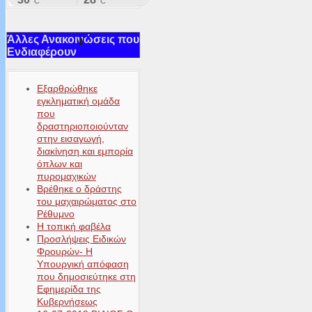
Άλλες Ανακοινώσεις που
Ενδιαφέρουν
Εξαρθρώθηκε
εγκληματική ομάδα
που
δραστηριοποιούνταν
στην εισαγωγή,
διακίνηση και εμπορία
όπλων και
πυρομαχικών
Βρέθηκε ο δράστης
του μαχαιρώματος στο
Ρέθυμνο
Η τοπική φαβέλα
Προσλήψεις Ειδικών
Φρουρών- Η
Υπουργική απόφαση
που δημοσιεύτηκε στη
Εφημερίδα της
Κυβερνήσεως