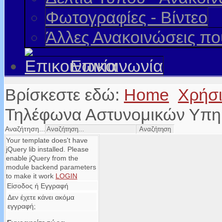
Φωτογραφίες - Βίντεο
Άλλες Ανακοινώσεις π
Επικοινωνία
Βρίσκεστε εδώ:
Home
Χρήσ
Τηλέφωνα Αστυνομικών Υπη
Αναζήτηση...
Your template does't have
jQuery lib installed. Please
enable jQuery from the
module backend parameters
to make it work
LOGIN
Είσοδος ή Εγγραφή
Δεν έχετε κάνει ακόμα
εγγραφή;