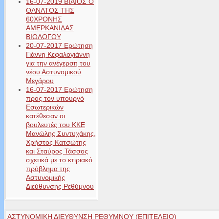
16-07-2019 ΒΙΑΙΟΣ Ο
ΘΑΝΑΤΟΣ ΤΗΣ
60ΧΡΟΝΗΣ
ΑΜΕΡΚΑΝΙΔΑΣ
ΒΙΟΛΟΓΟΥ
20-07-2017 Ερώτηση
Γιάννη Κεφαλογιάννη
για την ανέγερση του
νέου Αστυνομικού
Μεγάρου
16-07-2017 Ερώτηση
προς τον υπουργό
Εσωτερικών
κατέθεσαν οι
βουλευτές του ΚΚΕ
Μανώλης Συντυχάκης,
Χρήστος Κατσώτης
και Σταύρος Τάσσος
σχετικά με το κτιριακό
πρόβλημα της
Αστυνομικής
Διεύθυνσης Ρεθύμνου
ΑΣΤΥΝΟΜΙΚΗ ΔΙΕΥΘΥΝΣΗ ΡΕΘΥΜΝΟΥ (ΕΠΙΤΕΛΕΙΟ)