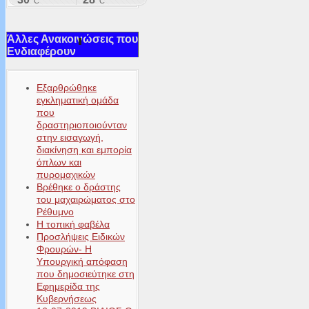
Άλλες Ανακοινώσεις που
Ενδιαφέρουν
Εξαρθρώθηκε
εγκληματική ομάδα
που
δραστηριοποιούνταν
στην εισαγωγή,
διακίνηση και εμπορία
όπλων και
πυρομαχικών
Βρέθηκε ο δράστης
του μαχαιρώματος στο
Ρέθυμνο
Η τοπική φαβέλα
Προσλήψεις Ειδικών
Φρουρών- Η
Υπουργική απόφαση
που δημοσιεύτηκε στη
Εφημερίδα της
Κυβερνήσεως