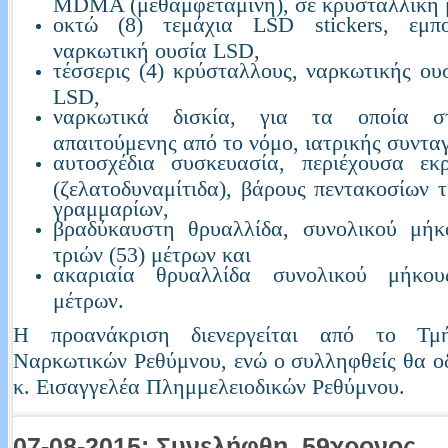
MDMA (μεθαμφεταμίνη), σε κρυσταλλική 
οκτώ (8) τεμάχια LSD stickers, εμπ
ναρκωτική ουσία LSD,
τέσσερις (4) κρύσταλλους, ναρκωτικής 
LSD,
ναρκωτικά δισκία, για τα οποία στ
απαιτούμενης από το νόμο, ιατρικής συντα
αυτοσχέδια συσκευασία, περιέχουσα εκ
(ζελατοδυναμίτιδα), βάρους πεντακοσίων τ
γραμμαρίων,
βραδύκαυστη θρυαλλίδα, συνολικού μήκ
τριών (53) μέτρων και
ακαριαία θρυαλλίδα συνολικού μήκου
μέτρων.
Η προανάκριση διενεργείται από το Τμ
Ναρκωτικών Ρεθύμνου, ενώ ο συλληφθείς θα ο
κ. Εισαγγελέα Πλημμελειοδικών Ρεθύμνου.
07-08-2015: Συνελήφθη, 59χρονος