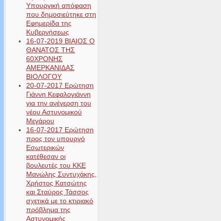
Υπουργική απόφαση
που δημοσιεύτηκε στη
Εφημερίδα της
Κυβερνήσεως
16-07-2019 ΒΙΑΙΟΣ Ο
ΘΑΝΑΤΟΣ ΤΗΣ
60ΧΡΟΝΗΣ
ΑΜΕΡΚΑΝΙΔΑΣ
ΒΙΟΛΟΓΟΥ
20-07-2017 Ερώτηση
Γιάννη Κεφαλογιάννη
για την ανέγερση του
νέου Αστυνομικού
Μεγάρου
16-07-2017 Ερώτηση
προς τον υπουργό
Εσωτερικών
κατέθεσαν οι
βουλευτές του ΚΚΕ
Μανώλης Συντυχάκης,
Χρήστος Κατσώτης
και Σταύρος Τάσσος
σχετικά με το κτιριακό
πρόβλημα της
Αστυνομικής