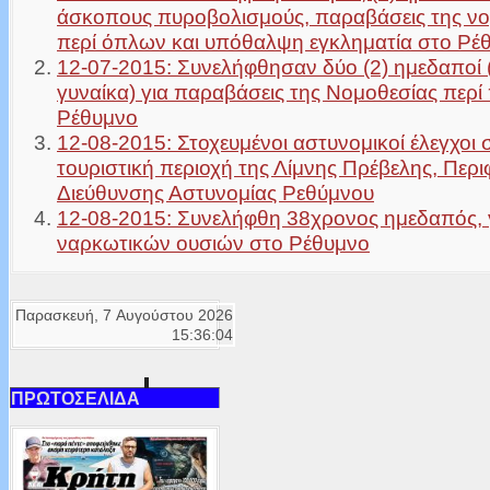
άσκοπους πυροβολισμούς, παραβάσεις της νο
περί όπλων και υπόθαλψη εγκληματία στο Ρέ
12-07-2015: Συνελήφθησαν δύο (2) ημεδαποί 
γυναίκα) για παραβάσεις της Νομοθεσίας περί
Ρέθυμνο
12-08-2015: Στοχευμένοι αστυνομικοί έλεγχοι 
τουριστική περιοχή της Λίμνης Πρέβελης, Περι
Διεύθυνσης Αστυνομίας Ρεθύμνου
12-08-2015: Συνελήφθη 38χρονος ημεδαπός, 
ναρκωτικών ουσιών στο Ρέθυμνο
Παρασκευή, 7 Αυγούστου 2026
15:36:04
ΠΡΩΤΟΣΕΛΙΔΑ