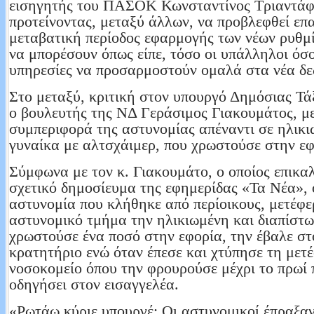
εισηγητής του ΠΑΣΟΚ Κωνσταντίνος Τριαντάφ
προτείνοντας, μεταξύ άλλων, να προβλεφθεί επ
μεταβατική περίοδος εφαρμογής των νέων ρυθμί
να μπορέσουν όπως είπε, τόσο οι υπάλληλοι όσο
υπηρεσίες να προσαρμοστούν ομαλά στα νέα δε
Στο μεταξύ, κριτική στον υπουργό Δημόσιας Τ
ο βουλευτής της ΝΔ Γεράσιμος Γιακουμάτος, μ
συμπεριφορά της αστυνομίας απέναντι σε ηλικ
γυναίκα με αλτσχάιμερ, που χρωστούσε στην εφ
Σύμφωνα με τον κ. Γιακουμάτο, ο οποίος επικα
σχετικό δημοσίευμα της εφημερίδας «Τα Νέα», 
αστυνομία που κλήθηκε από περίοικους, μετέφε
αστυνομικό τμήμα την ηλικιωμένη και διαπίστω
χρωστούσε ένα ποσό στην εφορία, την έβαλε στ
κρατητήριο ενώ όταν έπεσε και χτύπησε τη μετ
νοσοκομείο όπου την φρουρούσε μέχρι το πρωί 
οδηγήσει στον εισαγγελέα.
«Ρωτάω κύριε υπουργέ: Οι αστυνομικοί έπραξαν