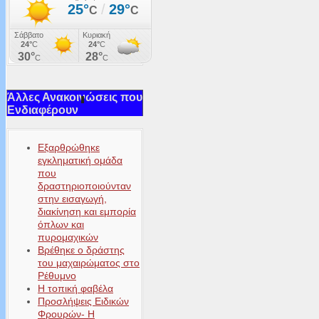
Άλλες Ανακοινώσεις που
Ενδιαφέρουν
Εξαρθρώθηκε
εγκληματική ομάδα
που
δραστηριοποιούνταν
στην εισαγωγή,
διακίνηση και εμπορία
όπλων και
πυρομαχικών
Βρέθηκε ο δράστης
του μαχαιρώματος στο
Ρέθυμνο
Η τοπική φαβέλα
Προσλήψεις Ειδικών
Φρουρών- Η