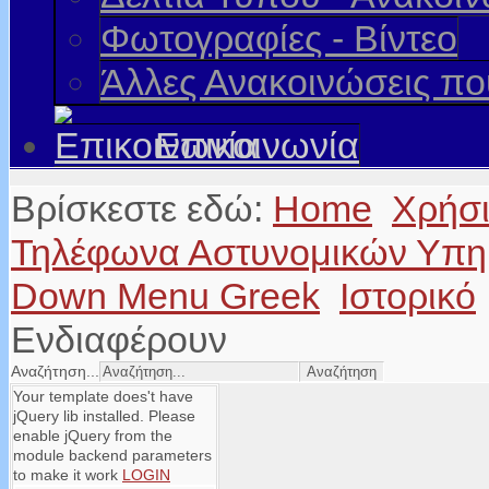
Φωτογραφίες - Βίντεο
Άλλες Ανακοινώσεις π
Επικοινωνία
Βρίσκεστε εδώ:
Home
Χρήσ
Τηλέφωνα Αστυνομικών Υπη
Down Menu Greek
Ιστορικό
Ενδιαφέρουν
Αναζήτηση...
Your template does't have
jQuery lib installed. Please
enable jQuery from the
module backend parameters
to make it work
LOGIN