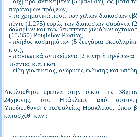
- αιχμηρά αντικείμενα (5 ψαλίδια), ως μέσα τ
παράνομων πράξεων,
- τα χρηματικά ποσά των χιλίων διακοσίων ε
πέντε (1.275) ευρώ, των διακοσίων σαράντα (
δολαρίων και των δεκαπέντε χιλιάδων οχτακο
(15.850) Ρουβλίων Ρωσίας,
- πλήθος κοσμημάτων (5 ζευγάρια σκουλαρίκι
κ.α.),
- προσωπικά αντικείμενα (2 κινητά τηλέφωνα,
τσάντες κ.α.) και
- είδη γυναικείας, ανδρικής ένδυσης και υπόδ
Ακολούθησε έρευνα στην οικία της 38χρο
24χρονης, στο Ηράκλειο, από αστυνο
Υποδιεύθυνσης Ασφαλείας Ηρακλείου, όπου β
κατασχέθηκαν :
- χαρτονομίσματα διαφόρων χωρών,