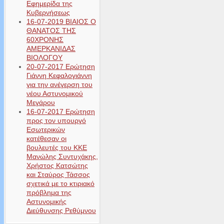
Εφημερίδα της
Κυβερνήσεως
16-07-2019 ΒΙΑΙΟΣ Ο
ΘΑΝΑΤΟΣ ΤΗΣ
60ΧΡΟΝΗΣ
ΑΜΕΡΚΑΝΙΔΑΣ
ΒΙΟΛΟΓΟΥ
20-07-2017 Ερώτηση
Γιάννη Κεφαλογιάννη
για την ανέγερση του
νέου Αστυνομικού
Μεγάρου
16-07-2017 Ερώτηση
προς τον υπουργό
Εσωτερικών
κατέθεσαν οι
βουλευτές του ΚΚΕ
Μανώλης Συντυχάκης,
Χρήστος Κατσώτης
και Σταύρος Τάσσος
σχετικά με το κτιριακό
πρόβλημα της
Αστυνομικής
Διεύθυνσης Ρεθύμνου