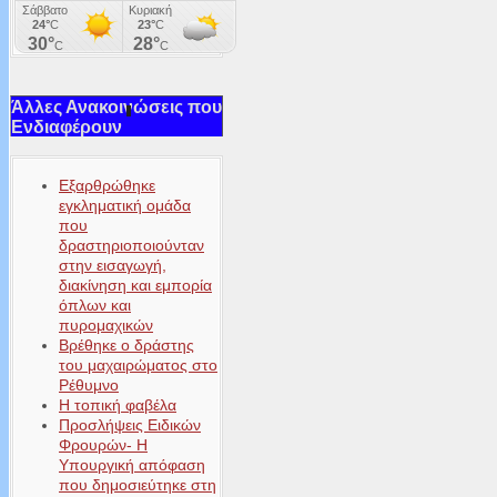
Άλλες Ανακοινώσεις που
Ενδιαφέρουν
Εξαρθρώθηκε
εγκληματική ομάδα
που
δραστηριοποιούνταν
στην εισαγωγή,
διακίνηση και εμπορία
όπλων και
πυρομαχικών
Βρέθηκε ο δράστης
του μαχαιρώματος στο
Ρέθυμνο
Η τοπική φαβέλα
Προσλήψεις Ειδικών
Φρουρών- Η
Υπουργική απόφαση
που δημοσιεύτηκε στη