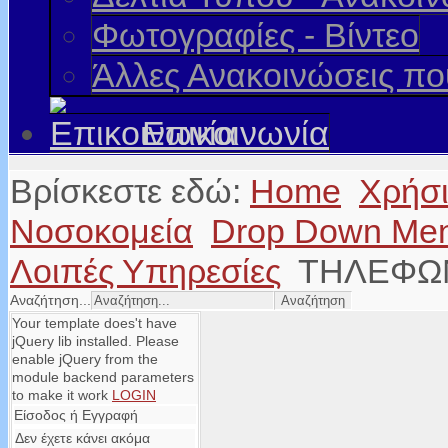
Φωτογραφίες - Βίντεο
Άλλες Ανακοινώσεις π
Επικοινωνία
Βρίσκεστε εδώ:
Home
Χρήσ
Νοσοκομεία
Drop Down Me
Λοιπές Υπηρεσίες
ΤΗΛΕΦΩ
Αναζήτηση...
Your template does't have
jQuery lib installed. Please
enable jQuery from the
module backend parameters
to make it work
LOGIN
Είσοδος ή Εγγραφή
Δεν έχετε κάνει ακόμα