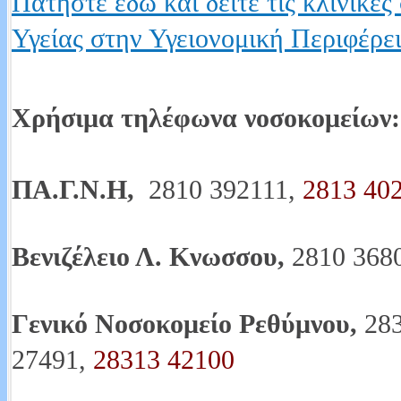
Πατήστε εδώ και δείτε τις κλινικέ
Υγείας στην Υγειονομική Περιφέρε
Χρήσιμα τηλέφωνα νοσοκομείων:
ΠΑ.Γ.Ν.Η,
2810 392111,
2813 40
Βενιζέλειο Λ. Kνωσσου,
2810 368
Γενικό Νοσοκομείο Ρεθύμνου,
283
27491,
28313 42100