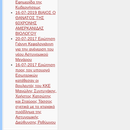
Εφημερίδα της
Κυβερνήσεως
16-07-2019 ΒΙΑΙΟΣ Ο
ΘΑΝΑΤΟΣ ΤΗΣ
60ΧΡΟΝΗΣ
ΑΜΕΡΚΑΝΙΔΑΣ
ΒΙΟΛΟΓΟΥ
20-07-2017 Ερώτηση
Γιάννη Κεφαλογιάννη
για την ανέγερση του
νέου Αστυνομικού
Μεγάρου
16-07-2017 Ερώτηση
προς τον υπουργό
Εσωτερικών
κατέθεσαν οι
βουλευτές του ΚΚΕ
Μανώλης Συντυχάκης,
Χρήστος Κατσώτης
και Σταύρος Τάσσος
σχετικά με το κτιριακό
πρόβλημα της
Αστυνομικής
Διεύθυνσης Ρεθύμνου