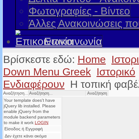
Φωτογραφίες - Βίντεο
Άλλες Ανακοινώσεις π
Επικοινωνία
Βρίσκεστε εδώ:
Home
Ιστορ
Down Menu Greek
Ιστορικό
Ενδιαφέρουν
Η τοπική φαβέ
Αναζήτηση...
Your template does't have
jQuery lib installed. Please
enable jQuery from the
module backend parameters
to make it work
LOGIN
Είσοδος ή Εγγραφή
Δεν έχετε κάνει ακόμα