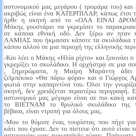
αστυνομικού μας μεγάρου ( τρομάρα του) και
ακριβώς είναι ένα ΚΑΤΕΡΠΙΛΑΡ, κάπως έτσι 
ήρθε η σκηνή από το «ΟΛΑ ΕΙΝΑΙ ΔΡΟ
Μάκης γουστάρει να γκρεμίσει το παρακμιακ
σε κάποια εθνική οδό. Δεν ξέρω αν ητα
ΛΑΜΙΑΣ που ήκμασαν κάποτε τα σκυλάδικα τ
κάπου αλλού σε μια περιοχή της ελληνικής περι
-Και λέει ο Μάκης «Ηλία ρίχτο» και ξεκινάει ο
γκρεμίζει το σκυλάδικο. Η ορχήστρα σε μια σ
, ξημερώματα, η Μαίρη Μαράντη άδει
ζεϊμπέκικο «Θα πάρω φόρα» και ο Γιώργος Α
φωτιά στην καπαρντίνα του. Όλοι την γνωρίζ
σκηνή, δεν χρειάζεται περαιτέρω περιγραφή. Ε
αστυνομικό μας μέγαρο είναι σε πιο κακή κ
το ΒΙΕΤΝΑΜ το θρυλικό σκυλάδικο της τ
βέβαια, είναι ντροπή για όλους μας.
-Μου το θύμισε ένας τουρίστας που πήγε γι
κάτι που έχασε. Δεν το πίστευε ότι αυτό είναι 
αστυνομίας μιας ευρωπαϊκής χώρας. Πράγματι. 