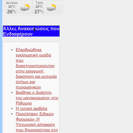
Άλλες Ανακοινώσεις που
Ενδιαφέρουν
Εξαρθρώθηκε
εγκληματική ομάδα
που
δραστηριοποιούνταν
στην εισαγωγή,
διακίνηση και εμπορία
όπλων και
πυρομαχικών
Βρέθηκε ο δράστης
του μαχαιρώματος στο
Ρέθυμνο
Η τοπική φαβέλα
Προσλήψεις Ειδικών
Φρουρών- Η
Υπουργική απόφαση
που δημοσιεύτηκε στη