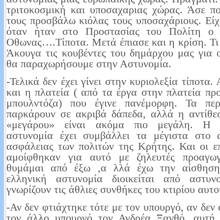
τριτοκοσμική και υποσαχαριας χώρας. Άσε π
τους προσβάλω κιόλας τους υποσαχάριους. Είχ
όταν ήταν στο Προστασίας του Πολίτη ο
Οθωνας….Τίποτα. Μετά έπιασε και η κρίση. Τι 
Άκουγα τις κουβέντες του δημάρχου μας για 
θα παραχωρήσουμε στην Αστυνομία.
-Τελικά δεν έχει γίνει στην κυριολεξία τίποτα
και η πλατεία ( από τα έργα στην πλατεία πρ
μπουλντόζα) που έγινε πανέμορφη. Τα περ
παρκάρουν σε ακριβά δάπεδα, αλλά η αντίθε
«μεγάρου» είναι ακόμα πιο μεγάλη. Η 
αστυνομία έχει συμβάλλει τα μέγιστα στο 
ασφάλειας των πολιτών της Κρήτης. Και οι επ
αμοίφθηκαν για αυτό με ζηλευτές προαγωγ
θυμάμαι από έξω ,α λλά έχω την αίσθησ
ελληνική αστυνομία διοικείται από αστυν
γνωρίζουν τις άθλιες συνθήκες του κτιρίου αυτο
-Αν δεν φτιάχτηκε τότε με τον υπουργό, αν δεν
τον άλλο υπουργό τον Ανδρέα Ξανθό, αυτή