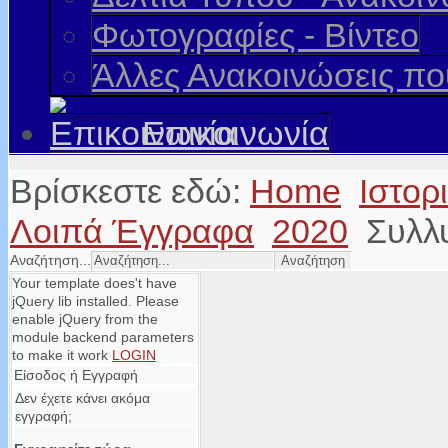
Φωτογραφίες - Βίντεο
Άλλες Ανακοινώσεις π
Επικοινωνία
Βρίσκεστε εδώ:
Home
Ιστορ
Λοιπά Έγγραφα
2020
Συλλ
Αναζήτηση...
Your template does't have
jQuery lib installed. Please
enable jQuery from the
module backend parameters
to make it work
LOGIN
Είσοδος ή Εγγραφή
Δεν έχετε κάνει ακόμα
εγγραφή;