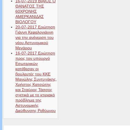
16-07-2019 ΒΙΑΙΟΣ Ο
ΘΑΝΑΤΟΣ ΤΗΣ
60ΧΡΟΝΗΣ
ΑΜΕΡΚΑΝΙΔΑΣ
ΒΙΟΛΟΓΟΥ
20-07-2017 Ερώτηση
Γιάννη Κεφαλογιάννη
για την ανέγερση του
νέου Αστυνομικού
Μεγάρου
16-07-2017 Ερώτηση
προς τον υπουργό
Εσωτερικών
κατέθεσαν οι
βουλευτές του ΚΚΕ
Μανώλης Συντυχάκης,
Χρήστος Κατσώτης
και Σταύρος Τάσσος
σχετικά με το κτιριακό
πρόβλημα της
Αστυνομικής
Διεύθυνσης Ρεθύμνου