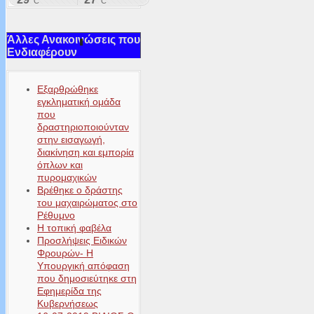
Άλλες Ανακοινώσεις που
Ενδιαφέρουν
Εξαρθρώθηκε
εγκληματική ομάδα
που
δραστηριοποιούνταν
στην εισαγωγή,
διακίνηση και εμπορία
όπλων και
πυρομαχικών
Βρέθηκε ο δράστης
του μαχαιρώματος στο
Ρέθυμνο
Η τοπική φαβέλα
Προσλήψεις Ειδικών
Φρουρών- Η
Υπουργική απόφαση
που δημοσιεύτηκε στη
Εφημερίδα της
Κυβερνήσεως